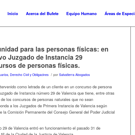
Inicio
Acerca del Bufete
Equipo Humano
Áreas de Especi
nidad para las personas físicas: en
vo Juzgado de Instancia 29
ursos de personas físicas.
/
uarios
,
Derecho Civil y Obligacines
por
Salvatierra Abogados
tervenido como letrada de un cliente en un concurso de persona
Juzgado de Instancia número 29 de Valencia que tiene, entre otras
 de los concursos de personas naturales que no sean
onda a los Juzgados de Primera Instancia de Valencia según
e la Comisión Permanente del Consejo General del Poder Judicial
 29 de Valencia entró en funcionamiento el pasado 31 de
5ª de la Ciudad de la Justicia de Valencia.