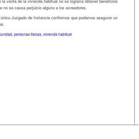
la venta de la vivienda habitual no se lograría obtener beneficios
ue no se causa perjuicio alguno a los acreedores.
n único Juzgado de Instancia confiemos que podamos asegurar un
es.
tunidad
,
personas físicas
,
vivienda habitual