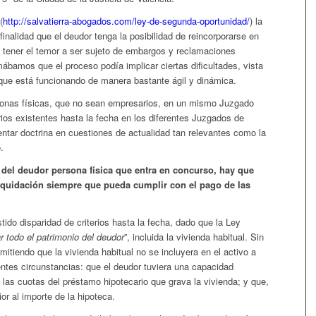
(
http://salvatierra-abogados.com/ley-de-segunda-oportunidad/
) la
inalidad que el deudor tenga la posibilidad de reincorporarse en
n tener el temor a ser sujeto de embargos y reclamaciones
irmábamos que el proceso podía implicar ciertas dificultades, vista
 que está funcionando de manera bastante ágil y dinámica.
rsonas físicas, que no sean empresarios, en un mismo Juzgado
terios existentes hasta la fecha en los diferentes Juzgados de
ntar doctrina en cuestiones de actualidad tan relevantes como la
.
 del deudor persona física que entra en concurso, hay que
 liquidación siempre que pueda cumplir con el pago de las
tido disparidad de criterios hasta la fecha, dado que la Ley
ar todo el patrimonio del deudor
”, incluida la vivienda habitual. Sin
tiendo que la vivienda habitual no se incluyera en el activo a
ientes circunstancias: que el deudor tuviera una capacidad
as cuotas del préstamo hipotecario que grava la vivienda; y que,
rior al importe de la hipoteca.