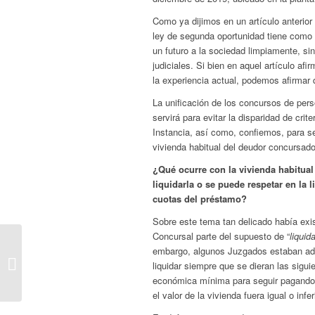
Como ya dijimos en un artículo anterior 
ley de segunda oportunidad tiene como f
un futuro a la sociedad limpiamente, si
judiciales. Si bien en aquel artículo af
la experiencia actual, podemos afirmar
La unificación de los concursos de pe
servirá para evitar la disparidad de cri
Instancia, así como, confiemos, para se
vivienda habitual del deudor concursado
¿Qué ocurre con la vivienda habitual
liquidarla o se puede respetar en la
cuotas del préstamo?
Sobre este tema tan delicado había exis
Concursal parte del supuesto de “
liquid
embargo, algunos Juzgados estaban admi
Felices Fiestas¡
liquidar siempre que se dieran las sigu
económica mínima para seguir pagando l
el valor de la vivienda fuera igual o infe