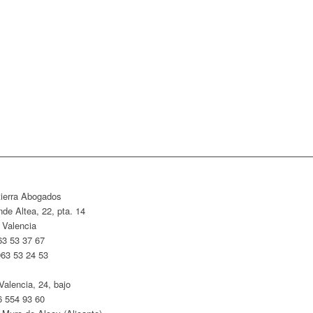
tierra Abogados
de Altea, 22, pta. 14
 Valencia
63 53 37 67
963 53 24 53
alencia, 24, bajo
6 554 93 60