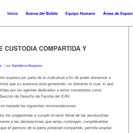
Inicio
Acerca del Bufete
Equipo Humano
Áreas de Especi
DE CUSTODIA COMPARTIDA Y
/
es
por
Salvatierra Abogados
n expresa por parte de la Judicatura a fin de poder atenernos a
flictos que su ausencia está generando, no obstante lo cual, sí que
mitidas por los agentes dedicados a estos menesteres como
a Sección de Derecho de Familia del ICAV.
iva traslada las siguientes recomendaciones:
dos los progenitores a cumplir el tenor literal de las resoluciones
amente a las declaraciones que estas contengan, cumpliéndolas
que el ejercicio de la patria potestad compartido, permita ampliar,