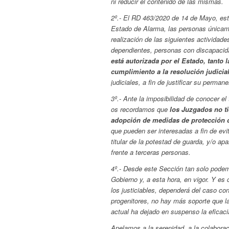
ni reducir el contenido de las mismas.
2º.- El RD 463/2020 de 14 de Mayo, esta
Estado de Alarma, las personas únicamen
realización de las siguientes actividad
dependientes, personas con discapacid
está autorizada por el Estado, tanto
cumplimiento a la resolución judicia
judiciales, a fin de justificar su perman
3º.- Ante la imposibilidad de conocer e
os recordamos que
los Juzgados no t
adopción de medidas de protección de
que pueden ser interesadas a fin de evi
titular de la potestad de guarda, y/o apa
frente a terceras personas.
4º.- Desde este Sección tan solo podemo
Gobierno y, a esta hora, en vigor. Y es
los justiciables, dependerá del caso con
progenitores, no hay más soporte que la
actual ha dejado en suspenso la eficac
Apelamos a la serenidad, a la colaboraci