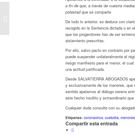
a fin de que, a través de vuestra media
COVID-19: Real
potestad que se comparte.
decreto-ley de medidas
De todo lo anterior, se deduce con clar
de protección
recogido en la Sentencia dictada o en 
económica y social
que los progenitores han de ser extre
aislamiento prescritas.
Por ello, salvo pacto en contrario por 
puede suspender unilateralmente el régi
riesgo manifiesto para el menor, el cual
una actitud justificada.
Desde SALVATIERRA ABOGADOS apelamos
y exclusivamente de los menores, que s
sentido apelamos al diálogo sereno entre
este hecho insólito y extraordinario que
Cualquier duda consulte con su abogad
Etiquetas:
coronavirus
,
custodia
,
menores
Compartir esta entrada