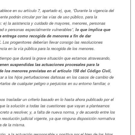
blece en su artículo 7, apartado e), que, “Durante la vigencia del
te podrán circular por las vías de uso público, para la
es: e) la asistencia y cuidado de mayores, menores, personas
ad o personas especialmente vulnerables”,
lo que implica que
 la entrega como recogida de menores a fin de dar
l.
Los progenitores deberían llevar consigo las resoluciones
encia en la vía pública para la recogida de los menores.
l tiempo que durará la grave situación que estamos atravesando,
ienen suspendidas las actuaciones procesales para la
 los menores previstas en el artículo 158 del Código Civil,
tar a los hijos perturbaciones dañosas en los casos de cambio de
rtarlos de cualquier peligro o perjuicios en su entorno familiar, o
s trasladar un criterio basado en lo hasta ahora publicado por el
 que la solución a todas las cuestiones que vayan a plantearnos
creto a resolver, y, a falta de nueva norma, y de acuerdo entre los
 resolución judicial vigente, ya que ninguna disposición normativa
ia de la misma.
ón, a la actuación responsable y positiva por el bien de los hijos,