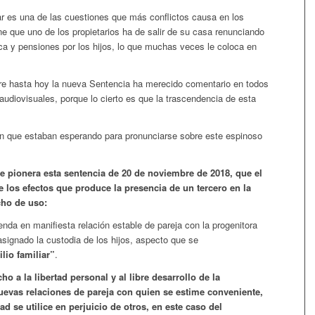
liar es una de las cuestiones que más conflictos causa en los
e que uno de los propietarios ha de salir de su casa renunciando
ca y pensiones por los hijos, lo que muchas veces le coloca en
e hasta hoy la nueva Sentencia ha merecido comentario en todos
udiovisuales, porque lo cierto es que la trascendencia de esta
ón que estaban esperando para pronunciarse sobre este espinoso
te pionera esta sentencia de 20 de noviembre de 2018, que el
los efectos que produce la presencia de un tercero en la
echo de uso:
ienda en manifiesta relación estable de pareja con la progenitora
asignado la custodia de los hijos, aspecto que se
lio familiar”
.
o a la libertad personal y al libre desarrollo de la
uevas relaciones de pareja con quien se estime conveniente,
ad se utilice en perjuicio de otros, en este caso del