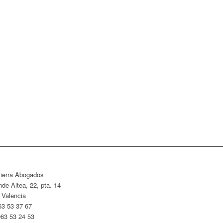
tierra Abogados
de Altea, 22, pta. 14
 Valencia
63 53 37 67
963 53 24 53