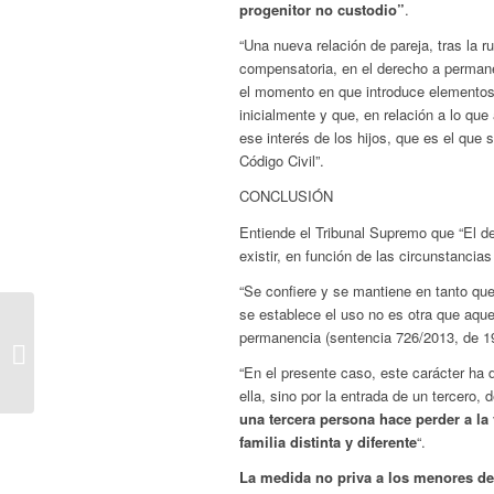
progenitor no custodio”
.
“Una nueva relación de pareja, tras la r
compensatoria, en el derecho a permanec
el momento en que introduce elementos 
inicialmente y que, en relación a lo que
ese interés de los hijos, que es el que s
Código Civil”.
CONCLUSIÓN
Entiende el Tribunal Supremo que “El de
existir, en función de las circunstancia
“Se confiere y se mantiene en tanto que
se establece el uso no es otra que aque
LA PRESCRIPCIÓN
permanencia (sentencia 726/2013, de 1
DE LAS ACCIONES
DE
“En el presente caso, este carácter ha 
RESPONSABILIDAD
ella, sino por la entrada de un tercero, 
CONTRA
una tercera persona hace perder a la 
ADMINISTRADORES
familia distinta y diferente
“.
DE...
La medida no priva a los menores de 