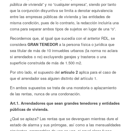
pública de vivienda
” y no “cualquier empresa”, siendo por tanto
que la conjunción disyuntiva se limita a denotar equivalencia
entre las empresas públicas de vivienda y las entidades de
misma condición, pues de lo contrario, la redacción incluiría una
coma para separar ambos tipos de sujetos en lugar de una “o”.
Recordemos que, al igual que sucedía con el anterior RDL, se
considera
GRAN TENEDOR
a la persona física o jurídica que
sea titular de más de 10 inmuebles urbanos (la norma no aclara
si arrendados o no) excluyendo garajes y trasteros o una
superficie construida de más de 1.500 m2.
Por otro lado, el supuesto del
artículo 2
aplica para el caso de
que el arrendador sea alguien distinto del artículo 1.
En ambos supuestos se trata de una moratoria o aplazamiento
de las rentas, nunca de una condonación.
Art.1. Arrendadores que sean grandes tenedores y entidades
públicas de vivienda.
¿Qué se aplaza? Las rentas que se devenguen mientras dure el
estado de alarma y sus prórrogas, así como a las mensualidades
siguientes, prorrogables de una en una, si aquel plazo fuese