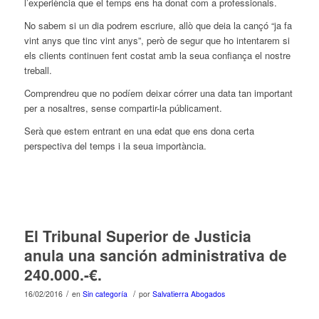
l’experiència que el temps ens ha donat com a professionals.
No sabem si un dia podrem escriure, allò que deia la cançó “ja fa
vint anys que tinc vint anys”, però de segur que ho intentarem si
els clients continuen fent costat amb la seua confiança el nostre
treball.
Comprendreu que no podíem deixar córrer una data tan important
per a nosaltres, sense compartir-la públicament.
Serà que estem entrant en una edat que ens dona certa
perspectiva del temps i la seua importància.
El Tribunal Superior de Justicia
anula una sanción administrativa de
240.000.-€.
/
/
16/02/2016
en
Sin categoría
por
Salvatierra Abogados