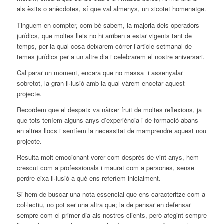
als èxits o anècdotes, sí que val almenys, un xicotet homenatge.
Tinguem en compter, com bé sabem, la majoria dels operadors
jurídics, que moltes lleis no hi arriben a estar vigents tant de
temps, per la qual cosa deixarem córrer l’article setmanal de
temes jurídics per a un altre dia i celebrarem el nostre aniversari.
Cal parar un moment, encara que no massa i assenyalar
sobretot, la gran il·lusió amb la qual vàrem encetar aquest
projecte.
Recordem que el despatx va nàixer fruit de moltes reflexions, ja
que tots teníem alguns anys d’experiència i de formació abans
en altres llocs i sentíem la necessitat de mamprendre aquest nou
projecte.
Resulta molt emocionant vorer com després de vint anys, hem
crescut com a professionals i maurat com a persones, sense
perdre eixa il·lusió a què ens referíem inicialment.
Si hem de buscar una nota essencial que ens caracteritze com a
col·lectiu, no pot ser una altra que; la de pensar en defensar
sempre com el primer dia als nostres clients, però afegint sempre