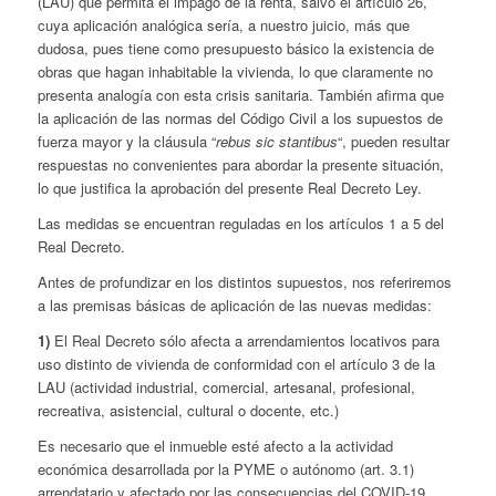
(LAU) que permita el impago de la renta, salvo el artículo 26,
cuya aplicación analógica sería, a nuestro juicio, más que
dudosa, pues tiene como presupuesto básico la existencia de
obras que hagan inhabitable la vivienda, lo que claramente no
presenta analogía con esta crisis sanitaria. También afirma que
la aplicación de las normas del Código Civil a los supuestos de
fuerza mayor y la cláusula “
rebus sic stantibus
“, pueden resultar
respuestas no convenientes para abordar la presente situación,
lo que justifica la aprobación del presente Real Decreto Ley.
Las medidas se encuentran reguladas en los artículos 1 a 5 del
Real Decreto.
Antes de profundizar en los distintos supuestos, nos referiremos
a las premisas básicas de aplicación de las nuevas medidas:
1)
El Real Decreto sólo afecta a arrendamientos locativos para
uso distinto de vivienda de conformidad con el artículo 3 de la
LAU (actividad industrial, comercial, artesanal, profesional,
recreativa, asistencial, cultural o docente, etc.)
Es necesario que el inmueble esté afecto a la actividad
económica desarrollada por la PYME o autónomo (art. 3.1)
arrendatario y afectado por las consecuencias del COVID-19