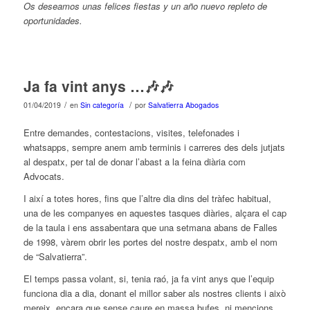
Os deseamos unas felices fiestas y un año nuevo repleto de
oportunidades.
Ja fa vint anys …🎶🎶
/
/
01/04/2019
en
Sin categoría
por
Salvatierra Abogados
Entre demandes, contestacions, visites, telefonades i
whatsapps, sempre anem amb terminis i carreres des dels jutjats
al despatx, per tal de donar l’abast a la feina diària com
Advocats.
I així a totes hores, fins que l’altre dia dins del tràfec habitual,
una de les companyes en aquestes tasques diàries, alçara el cap
de la taula i ens assabentara que una setmana abans de Falles
de 1998, vàrem obrir les portes del nostre despatx, amb el nom
de “Salvatierra”.
El temps passa volant, si, tenia raó, ja fa vint anys que l’equip
funciona dia a dia, donant el millor saber als nostres clients i això
mereix, encara que sense caure en massa bufes, ni mencions