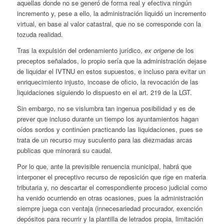
aquellas donde no se generó de forma real y efectiva ningún
incremento y, pese a ello, la administración liquidó un incremento
virtual, en base al valor catastral, que no se corresponde con la
tozuda realidad.
Tras la expulsión del ordenamiento jurídico,
ex origene
de los
preceptos señalados, lo propio sería que la administración dejase
de liquidar el IVTNU en estos supuestos, e incluso para evitar un
enriquecimiento injusto, incoase de oficio, la revocación de las
liquidaciones siguiendo lo dispuesto en el art. 219 de la LGT.
Sin embargo, no se vislumbra tan ingenua posibilidad y es de
prever que incluso durante un tiempo los ayuntamientos hagan
oídos sordos y continúen practicando las liquidaciones, pues se
trata de un recurso muy suculento para las diezmadas arcas
publicas que minorará su caudal.
Por lo que, ante la previsible renuencia municipal, habrá que
interponer el preceptivo recurso de reposición que rige en materia
tributaria y, no descartar el correspondiente proceso judicial como
ha venido ocurriendo en otras ocasiones, pues la administración
siempre juega con ventaja (innecesariedad procurador, exención
depósitos para recurrir y la plantilla de letrados propia, limitación