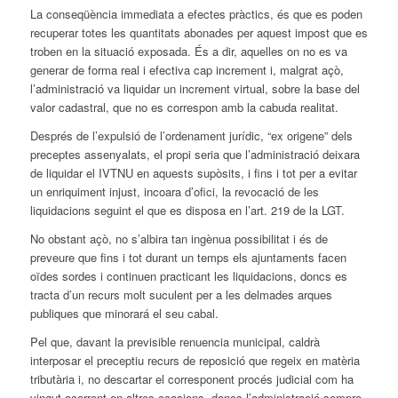
La conseqüència immediata a efectes pràctics, és que es poden
recuperar totes les quantitats abonades per aquest impost que es
troben en la situació exposada. És a dir, aquelles on no es va
generar de forma real i efectiva cap increment i, malgrat açò,
l’administració va liquidar un increment virtual, sobre la base del
valor cadastral, que no es correspon amb la cabuda realitat.
Després de l’expulsió de l’ordenament jurídic, “ex origene” dels
preceptes assenyalats, el propi seria que l’administració deixara
de liquidar el IVTNU en aquests supòsits, i fins i tot per a evitar
un enriquiment injust, incoara d’ofici, la revocació de les
liquidacions seguint el que es disposa en l’art. 219 de la LGT.
No obstant açò, no s’albira tan ingènua possibilitat i és de
preveure que fins i tot durant un temps els ajuntaments facen
oïdes sordes i continuen practicant les liquidacions, doncs es
tracta d’un recurs molt suculent per a les delmades arques
publiques que minorará el seu cabal.
Pel que, davant la previsible renuencia municipal, caldrà
interposar el preceptiu recurs de reposició que regeix en matèria
tributària i, no descartar el corresponent procés judicial com ha
vingut ocorrent en altres ocasions, doncs l’administració sempre