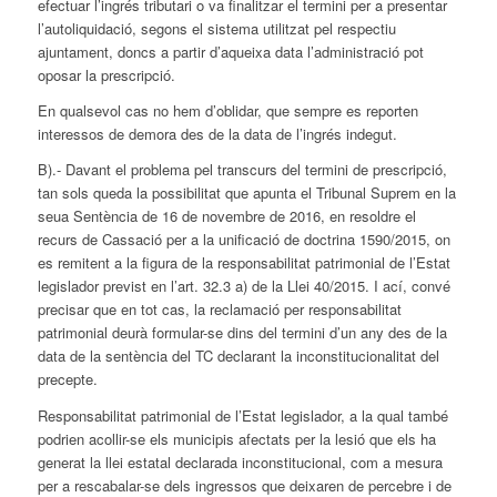
efectuar l’ingrés tributari o va finalitzar el termini per a presentar
l’autoliquidació, segons el sistema utilitzat pel respectiu
ajuntament, doncs a partir d’aqueixa data l’administració pot
oposar la prescripció.
En qualsevol cas no hem d’oblidar, que sempre es reporten
interessos de demora des de la data de l’ingrés indegut.
B).- Davant el problema pel transcurs del termini de prescripció,
tan sols queda la possibilitat que apunta el Tribunal Suprem en la
seua Sentència de 16 de novembre de 2016, en resoldre el
recurs de Cassació per a la unificació de doctrina 1590/2015, on
es remitent a la figura de la responsabilitat patrimonial de l’Estat
legislador previst en l’art. 32.3 a) de la Llei 40/2015. I ací, convé
precisar que en tot cas, la reclamació per responsabilitat
patrimonial deurà formular-se dins del termini d’un any des de la
data de la sentència del TC declarant la inconstitucionalitat del
precepte.
Responsabilitat patrimonial de l’Estat legislador, a la qual també
podrien acollir-se els municipis afectats per la lesió que els ha
generat la llei estatal declarada inconstitucional, com a mesura
per a rescabalar-se dels ingressos que deixaren de percebre i de