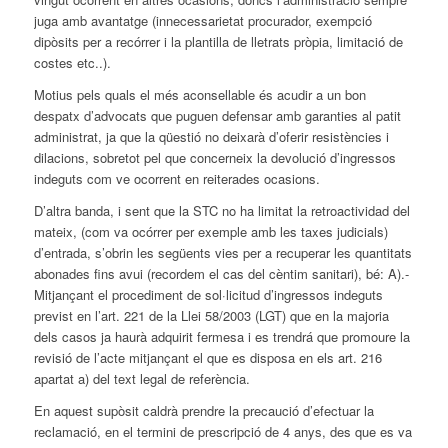
juga amb avantatge (innecessarietat procurador, exempció
dipòsits per a recórrer i la plantilla de lletrats pròpia, limitació de
costes etc..).
Motius pels quals el més aconsellable és acudir a un bon
despatx d’advocats que puguen defensar amb garanties al patit
administrat, ja que la qüestió no deixarà d’oferir resistències i
dilacions, sobretot pel que concerneix la devolució d’ingressos
indeguts com ve ocorrent en reiterades ocasions.
D’altra banda, i sent que la STC no ha limitat la retroactividad del
mateix, (com va ocórrer per exemple amb les taxes judicials)
d’entrada, s’obrin les següents vies per a recuperar les quantitats
abonades fins avui (recordem el cas del cèntim sanitari), bé: A).-
Mitjançant el procediment de sol·licitud d’ingressos indeguts
previst en l’art. 221 de la Llei 58/2003 (LGT) que en la majoria
dels casos ja haurà adquirit fermesa i es trendrá que promoure la
revisió de l’acte mitjançant el que es disposa en els art. 216
apartat a) del text legal de referència.
En aquest supòsit caldrà prendre la precaució d’efectuar la
reclamació, en el termini de prescripció de 4 anys, des que es va