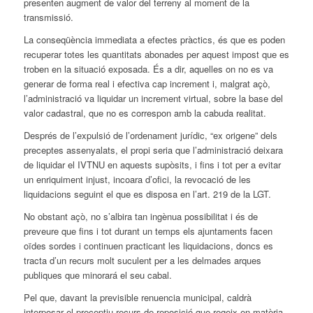
presenten augment de valor del terreny al moment de la
transmissió.
La conseqüència immediata a efectes pràctics, és que es poden
recuperar totes les quantitats abonades per aquest impost que es
troben en la situació exposada. És a dir, aquelles on no es va
generar de forma real i efectiva cap increment i, malgrat açò,
l’administració va liquidar un increment virtual, sobre la base del
valor cadastral, que no es correspon amb la cabuda realitat.
Després de l’expulsió de l’ordenament jurídic, “ex origene” dels
preceptes assenyalats, el propi seria que l’administració deixara
de liquidar el IVTNU en aquests supòsits, i fins i tot per a evitar
un enriquiment injust, incoara d’ofici, la revocació de les
liquidacions seguint el que es disposa en l’art. 219 de la LGT.
No obstant açò, no s’albira tan ingènua possibilitat i és de
preveure que fins i tot durant un temps els ajuntaments facen
oïdes sordes i continuen practicant les liquidacions, doncs es
tracta d’un recurs molt suculent per a les delmades arques
publiques que minorará el seu cabal.
Pel que, davant la previsible renuencia municipal, caldrà
interposar el preceptiu recurs de reposició que regeix en matèria