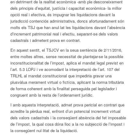
en detriment de la realitat econòmica -amb ple desconeixement
dels principis d’equitat, justícia i capacitat econòmica- la millor
opció real i efectiva, és impugnar les liquidacions davant la
jurisdicció contenciós administrativa, doncs afortunadament són
molts els TSJ que han anul·lat les liquidacions davant l’absència
d’increment patrimonial real i efectiu, separant-se dels valors
cadastrals i admetent prova en contrari.
En aquest sentit, el TSJCV en la seua sentència de 2/11/2016,
entre moltes altres, sense necessitat de plantejar-se la possible
inconstitucionalitat de l’impost, aplica el mandat legal previst en
l’art. 5.3 LOPJ i ve acomodant la interpretació de l’art. 107 del
TRLHL al mandat constitucional que impediria gravar una
plusvàlua merament virtual o fictícia, aplicant la norma tributària
de forma coherent amb la finalitat perseguida pel legislador i
congruent amb la resta de l’ordenament jurídic.
I amb aquesta interpretació, admet prova pericial en contrari que
acredite la pèrdua real, enfront d’un potencial increment virtual
dels valors cadastrals i la conseqüent absència del fet imposable
de l’impost, la qual cosa dóna lloc a la no subjecció de l’impost i
la consegüent nul·litat de la liquidació.