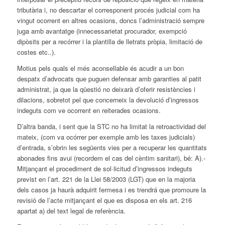
tributària i, no descartar el corresponent procés judicial com ha
vingut ocorrent en altres ocasions, doncs l’administració sempre
juga amb avantatge (innecessarietat procurador, exempció
dipòsits per a recórrer i la plantilla de lletrats pròpia, limitació de
costes etc..).
Motius pels quals el més aconsellable és acudir a un bon
despatx d’advocats que puguen defensar amb garanties al patit
administrat, ja que la qüestió no deixarà d’oferir resistències i
dilacions, sobretot pel que concerneix la devolució d’ingressos
indeguts com ve ocorrent en reiterades ocasions.
D’altra banda, i sent que la STC no ha limitat la retroactividad del
mateix, (com va ocórrer per exemple amb les taxes judicials)
d’entrada, s’obrin les següents vies per a recuperar les quantitats
abonades fins avui (recordem el cas del cèntim sanitari), bé: A).-
Mitjançant el procediment de sol·licitud d’ingressos indeguts
previst en l’art. 221 de la Llei 58/2003 (LGT) que en la majoria
dels casos ja haurà adquirit fermesa i es trendrá que promoure la
revisió de l’acte mitjançant el que es disposa en els art. 216
apartat a) del text legal de referència.