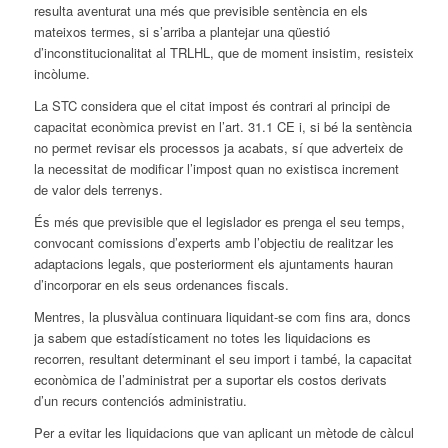
resulta aventurat una més que previsible sentència en els
mateixos termes, si s’arriba a plantejar una qüestió
d’inconstitucionalitat al TRLHL, que de moment insistim, resisteix
incòlume.
La STC considera que el citat impost és contrari al principi de
capacitat econòmica previst en l’art. 31.1 CE i, si bé la sentència
no permet revisar els processos ja acabats, sí que adverteix de
la necessitat de modificar l’impost quan no existisca increment
de valor dels terrenys.
És més que previsible que el legislador es prenga el seu temps,
convocant comissions d’experts amb l’objectiu de realitzar les
adaptacions legals, que posteriorment els ajuntaments hauran
d’incorporar en els seus ordenances fiscals.
Mentres, la plusvàlua continuara liquidant-se com fins ara, doncs
ja sabem que estadísticament no totes les liquidacions es
recorren, resultant determinant el seu import i també, la capacitat
econòmica de l’administrat per a suportar els costos derivats
d’un recurs contenciós administratiu.
Per a evitar les liquidacions que van aplicant un mètode de càlcul