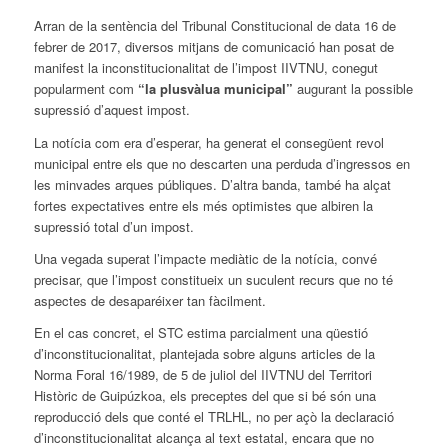
Arran de la sentència del Tribunal Constitucional de data 16 de
febrer de 2017, diversos mitjans de comunicació han posat de
manifest la inconstitucionalitat de l’impost IIVTNU, conegut
popularment com
“la plusvàlua municipal”
augurant la possible
supressió d’aquest impost.
La notícia com era d’esperar, ha generat el consegüent revol
municipal entre els que no descarten una perduda d’ingressos en
les minvades arques públiques. D’altra banda, també ha alçat
fortes expectatives entre els més optimistes que albiren la
supressió total d’un impost.
Una vegada superat l’impacte mediàtic de la notícia, convé
precisar, que l’impost constitueix un suculent recurs que no té
aspectes de desaparéixer tan fàcilment.
En el cas concret, el STC estima parcialment una qüestió
d’inconstitucionalitat, plantejada sobre alguns articles de la
Norma Foral 16/1989, de 5 de juliol del IIVTNU del Territori
Històric de Guipúzkoa, els preceptes del que si bé són una
reproducció dels que conté el TRLHL, no per açò la declaració
d’inconstitucionalitat alcança al text estatal, encara que no