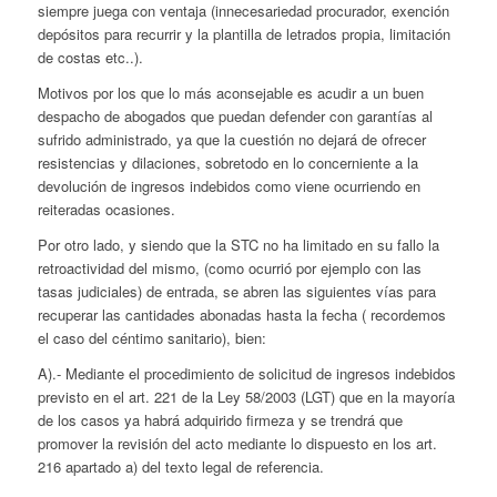
siempre juega con ventaja (innecesariedad procurador, exención
depósitos para recurrir y la plantilla de letrados propia, limitación
de costas etc..).
Motivos por los que lo más aconsejable es acudir a un buen
despacho de abogados que puedan defender con garantías al
sufrido administrado, ya que la cuestión no dejará de ofrecer
resistencias y dilaciones, sobretodo en lo concerniente a la
devolución de ingresos indebidos como viene ocurriendo en
reiteradas ocasiones.
Por otro lado, y siendo que la STC no ha limitado en su fallo la
retroactividad del mismo, (como ocurrió por ejemplo con las
tasas judiciales) de entrada, se abren las siguientes vías para
recuperar las cantidades abonadas hasta la fecha ( recordemos
el caso del céntimo sanitario), bien:
A).- Mediante el procedimiento de solicitud de ingresos indebidos
previsto en el art. 221 de la Ley 58/2003 (LGT) que en la mayoría
de los casos ya habrá adquirido firmeza y se trendrá que
promover la revisión del acto mediante lo dispuesto en los art.
216 apartado a) del texto legal de referencia.