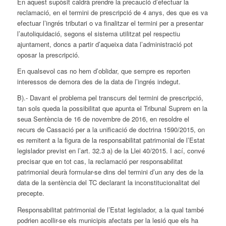
En aquest supòsit caldrà prendre la precaució d’efectuar la
reclamació, en el termini de prescripció de 4 anys, des que es va
efectuar l’ingrés tributari o va finalitzar el termini per a presentar
l’autoliquidació, segons el sistema utilitzat pel respectiu
ajuntament, doncs a partir d’aqueixa data l’administració pot
oposar la prescripció.
En qualsevol cas no hem d’oblidar, que sempre es reporten
interessos de demora des de la data de l’ingrés indegut.
B).- Davant el problema pel transcurs del termini de prescripció,
tan sols queda la possibilitat que apunta el Tribunal Suprem en la
seua Sentència de 16 de novembre de 2016, en resoldre el
recurs de Cassació per a la unificació de doctrina 1590/2015, on
es remitent a la figura de la responsabilitat patrimonial de l’Estat
legislador previst en l’art. 32.3 a) de la Llei 40/2015. I ací, convé
precisar que en tot cas, la reclamació per responsabilitat
patrimonial deurà formular-se dins del termini d’un any des de la
data de la sentència del TC declarant la inconstitucionalitat del
precepte.
Responsabilitat patrimonial de l’Estat legislador, a la qual també
podrien acollir-se els municipis afectats per la lesió que els ha