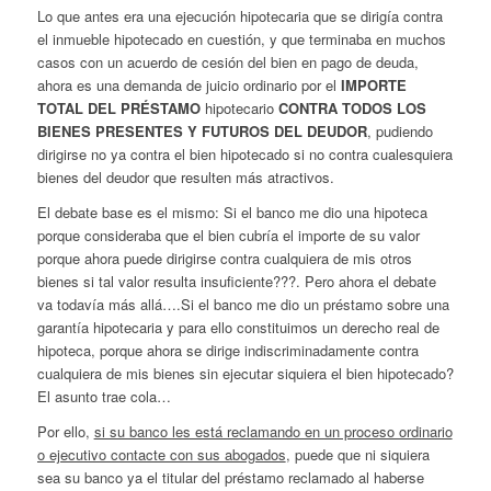
Lo que antes era una ejecución hipotecaria que se dirigía contra
el inmueble hipotecado en cuestión, y que terminaba en muchos
casos con un acuerdo de cesión del bien en pago de deuda,
ahora es una demanda de juicio ordinario por el
IMPORTE
TOTAL DEL PRÉSTAMO
hipotecario
CONTRA TODOS LOS
BIENES PRESENTES Y FUTUROS DEL DEUDOR
, pudiendo
dirigirse no ya contra el bien hipotecado si no contra cualesquiera
bienes del deudor que resulten más atractivos.
El debate base es el mismo: Si el banco me dio una hipoteca
porque consideraba que el bien cubría el importe de su valor
porque ahora puede dirigirse contra cualquiera de mis otros
bienes si tal valor resulta insuficiente???. Pero ahora el debate
va todavía más allá….Si el banco me dio un préstamo sobre una
garantía hipotecaria y para ello constituimos un derecho real de
hipoteca, porque ahora se dirige indiscriminadamente contra
cualquiera de mis bienes sin ejecutar siquiera el bien hipotecado?
El asunto trae cola…
Por ello,
si su banco les está reclamando en un proceso ordinario
o ejecutivo contacte con sus abogados
, puede que ni siquiera
sea su banco ya el titular del préstamo reclamado al haberse