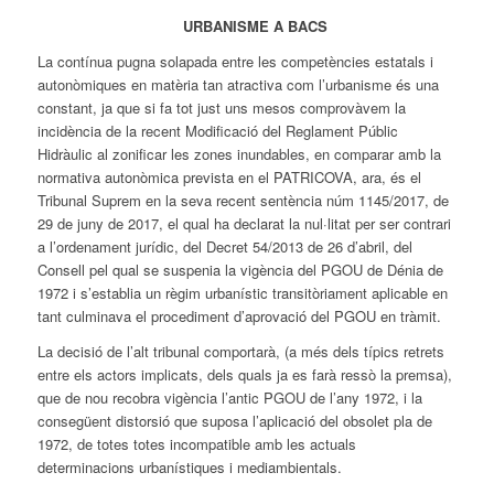
URBANISME A BACS
La contínua pugna solapada entre les competències estatals i
autonòmiques en matèria tan atractiva com l’urbanisme és una
constant, ja que si fa tot just uns mesos comprovàvem la
incidència de la recent Modificació del Reglament Públic
Hidràulic al zonificar les zones inundables, en comparar amb la
normativa autonòmica prevista en el PATRICOVA, ara, és el
Tribunal Suprem en la seva recent sentència núm 1145/2017, de
29 de juny de 2017, el qual ha declarat la nul·litat per ser contrari
a l’ordenament jurídic, del Decret 54/2013 de 26 d’abril, del
Consell pel qual se suspenia la vigència del PGOU de Dénia de
1972 i s’establia un règim urbanístic transitòriament aplicable en
tant culminava el procediment d’aprovació del PGOU en tràmit.
La decisió de l’alt tribunal comportarà, (a més dels típics retrets
entre els actors implicats, dels quals ja es farà ressò la premsa),
que de nou recobra vigència l’antic PGOU de l’any 1972, i la
consegüent distorsió que suposa l’aplicació del obsolet pla de
1972, de totes totes incompatible amb les actuals
determinacions urbanístiques i mediambientals.