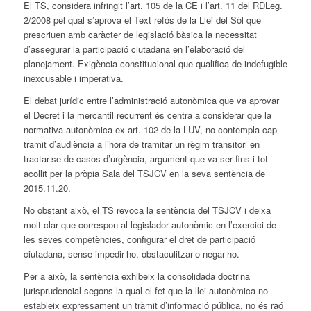
El TS, considera infringit l’art. 105 de la CE i l’art. 11 del RDLeg.
2/2008 pel qual s’aprova el Text refós de la Llei del Sòl que
prescriuen amb caràcter de legislació bàsica la necessitat
d’assegurar la participació ciutadana en l’elaboració del
planejament. Exigència constitucional que qualifica de indefugible
inexcusable i imperativa.
El debat jurídic entre l’administració autonòmica que va aprovar
el Decret i la mercantil recurrent és centra a considerar que la
normativa autonòmica ex art. 102 de la LUV, no contempla cap
tramit d’audiència a l’hora de tramitar un règim transitori en
tractar-se de casos d’urgència, argument que va ser fins i tot
acollit per la pròpia Sala del TSJCV en la seva sentència de
2015.11.20.
No obstant això, el TS revoca la sentència del TSJCV i deixa
molt clar que correspon al legislador autonòmic en l’exercici de
les seves competències, configurar el dret de participació
ciutadana, sense impedir-ho, obstaculitzar-o negar-ho.
Per a això, la sentència exhibeix la consolidada doctrina
jurisprudencial segons la qual el fet que la llei autonòmica no
estableix expressament un tràmit d’informació pública, no és raó