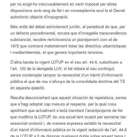
per no exigir-ho inexcusablement en venir imposat per altres
disposicions amb rang de llei i en conseqüència anul·la el Decret
autonòmic objecte d’impugnació.
Més enllà del debat estrictament jurídic, el paradoxal és que, per
un defecte procedimental, encara que d’innegable transcendència
substancial, recobre reviviscencia un planejament com el de
1972 que contravé materialment totes les directrius urbanístiques
i mediambientals, el que genera importants tensions.
D’altra banda la vigent LOTUP en el seu art. 44.6, substitueix a
l’art. 102 de la derogada LUV, si bé reitera el seu contingut,
sense contemplar tampoc la necessitat d’un tràmit d’informació
pública el que de nou s’allunya de la consolidada doctrina del TS
en aquesta qüestió.
Resulta desconcertant que aquest situación és repeteisca, sense
que s’hagi adoptat cap mesura al respecte, per la qual cosa
aprofitant que actualment s’està tramitant l’avantprojecte de llei
que modifica la LOTUP, és una excel·lent ocasió per esmenar tan
essencial omissió i, de manera expressa establir la necessitat
d’un tràmit d’informació pública en la vigent redacció de l’art. 44.6
de la LOTUP a fi de dissipar qualsevol dubte sobre aquest tema i