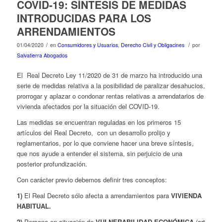
COVID-19: SÍNTESIS DE MEDIDAS
INTRODUCIDAS PARA LOS
ARRENDAMIENTOS
/
/
01/04/2020
en
Consumidores y Usuarios
,
Derecho Civil y Obligacines
por
Salvatierra Abogados
El Real Decreto Ley 11/2020 de 31 de marzo ha introducido una
serie de medidas relativa a la posibilidad de paralizar desahucios,
prorrogar y aplazar o condonar rentas relativas a arrendatarios de
vivienda afectados por la situación del COVID-19.
Las medidas se encuentran reguladas en los primeros 15
artículos del Real Decreto, con un desarrollo prolijo y
reglamentarios, por lo que conviene hacer una breve síntesis,
que nos ayude a entender el sistema, sin perjuicio de una
posterior profundización.
Con carácter previo debemos definir tres conceptos:
1)
El Real Decreto sólo afecta a arrendamientos para
VIVIENDA
HABITUAL.
2)
Persona en situación de
VULNERABILIDAD ECONÓMICA
(art